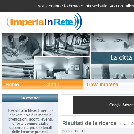
If you continue to browse this website, you are allow
Home
Canali
Trova Imprese
Newsletter
Google Adsen
Iscriviti alla Newsletter
per
ricevere novità in merito a
promozioni, sconti, eventi,
Risultati della ricerca
offerte commerciali e
-
trovate
2
opportunità professionali
pagina 1 di 11
dalle Imprese presenti.