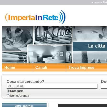
a Imperia Pale
Home
Canali
Trova Imprese
Cosa stai cercando?
Do
Categoria
Nome Azienda
Altre Imprese