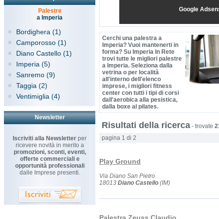
Google Adsen
Palestre
a Imperia
Bordighera (1)
Cerchi una palestra a
Camporosso (1)
Imperia? Vuoi mantenerti in
forma? Su Imperia In Rete
Diano Castello (1)
trovi tutte le migliori palestre
Imperia (5)
a Imperia. Seleziona dalla
vetrina o per località
Sanremo (9)
all'interno dell'elenco
Taggia (2)
imprese, i migliori fitness
center con tutti i tipi di corsi
Ventimiglia (4)
dall'aerobica alla pesistica,
dalla boxe al pilates.
Newsletter
Risultati della ricerca
-
trovate
2
pagina 1 di 2
Iscriviti alla Newsletter
per
ricevere novità in merito a
promozioni, sconti, eventi,
offerte commerciali e
Play Ground
opportunità professionali
dalle Imprese presenti.
Via Diano San Pietro
18013
Diano Castello
(IM)
Palestra Zeuss Claudio