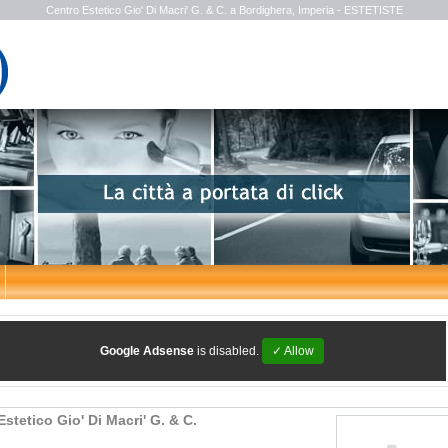
Centro Estetico Gio' Di Macri' G. & C. a Bordighera, Imperia - ESTETISTE
Google Adsense
is disabled.
✓ Allow
stetico Gio' Di Macri' G. & C.