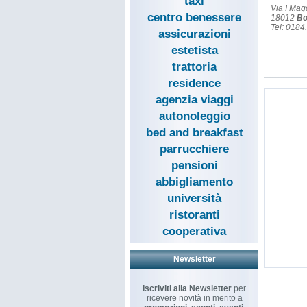
taxi
Via I Mag
centro benessere
18012
Bo
Tel: 018
assicurazioni
estetista
trattoria
residence
agenzia viaggi
autonoleggio
bed and breakfast
parrucchiere
pensioni
abbigliamento
università
ristoranti
cooperativa
Newsletter
Iscriviti alla Newsletter
per
ricevere novità in merito a