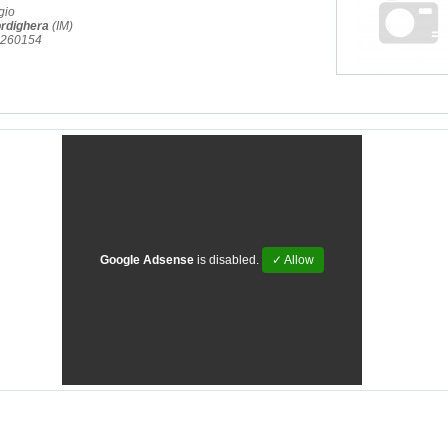
gio
rdighera
(IM)
4.260154
Google Adsense
is disabled.
✓ Allow